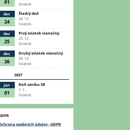
01
Sviatok
Štedrý deň
dec
24. 12.
24
Sviatok
Prvý sviatok vianočný
dec
25. 12.
25
Sviatok
Druhý sviatok vianočný
dec
26. 12.
26
Sviatok
2027
Deň vzniku SR
jan
1. 1.
01
Sviatok
GDPR
Ochrana osobných údajov - GDPR