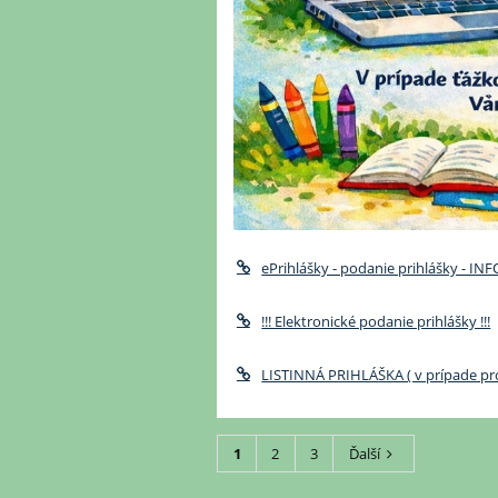
ePrihlášky - podanie prihlášky - 
!!! Elektronické podanie prihlášky !!!
LISTINNÁ PRIHLÁŠKA ( v prípade pr
1
2
3
Ďalší