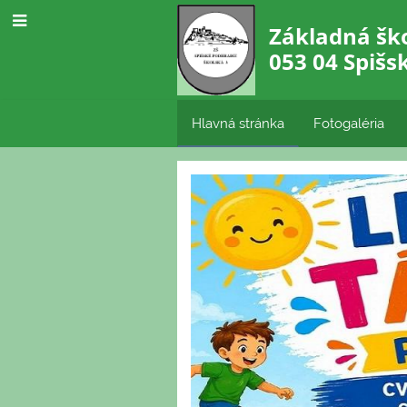
Základná ško
053 04 Spišs
Hlavná stránka
Fotogaléria
Hlavná
stránka