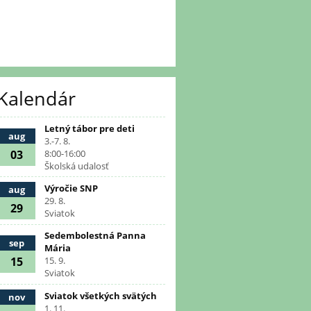
Kalendár
Letný tábor pre deti
aug
3.-7. 8.
03
8:00-16:00
Školská udalosť
Výročie SNP
aug
29. 8.
29
Sviatok
Sedembolestná Panna
sep
Mária
15
15. 9.
Sviatok
Sviatok všetkých svätých
nov
1. 11.