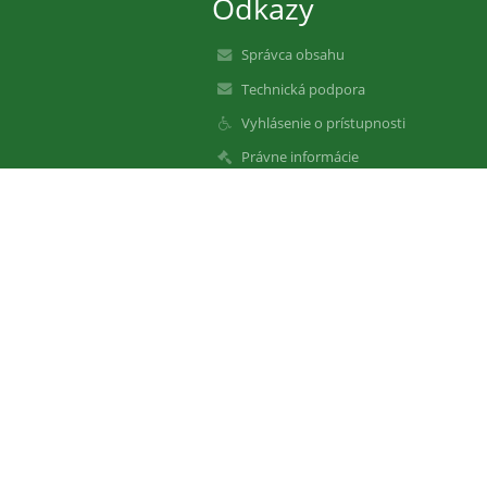
Odkazy
Správca obsahu
Technická podpora
Vyhlásenie o prístupnosti
Právne informácie
Zásady ochrany osobných údajov
Údaje o prevádzkovateľovi
Mapa stránok
O nás
Kontakt
Novinky
Bezbariérová verzia
+
-