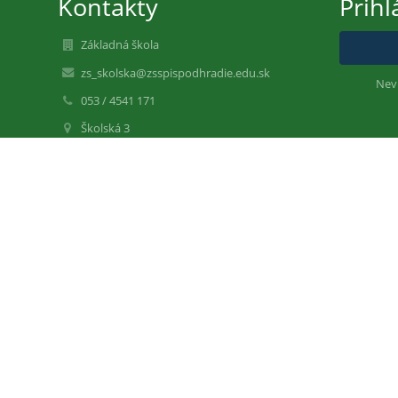
Kontakty
Prihl
Základná škola
zs_skolska@zsspispodhradie.edu.sk
Nev
053 / 4541 171
Školská 3
053 04 Spišské Podhradie
Slovakia
IČO: 37873831
DIČ: 2021638421