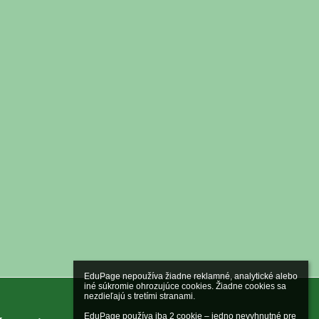
EduPage nepoužíva žiadne reklamné, analytické alebo 
iné súkromie ohrozujúce cookies. Žiadne cookies sa 
nezdieľajú s tretími stranami.

EduPage používa iba 2 cookie – jedno nevyhnutné pre 