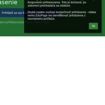
ásenie
fungovanie prihlasovania. Toto je dočasné, po 
zatvorení prehliadača sa odstráni.

Prihlásiť sa cez EduPage účet
Druhé cookie zvyšuje bezpečnosť prihlásenia - vďaka 
nemu EduPage vie identifikovať prihlásenie z 
neznámeho počítača.
iem prihlasovacie meno alebo heslo
Ok
Powered by
aSc EduPage