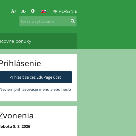
+
-
PRIHLÁSENIE
acovné ponuky
Prihlásenie
Prihlásiť sa cez EduPage účet
Neviem prihlasovacie meno alebo heslo
Zvonenia
Sobota 8. 8. 2026